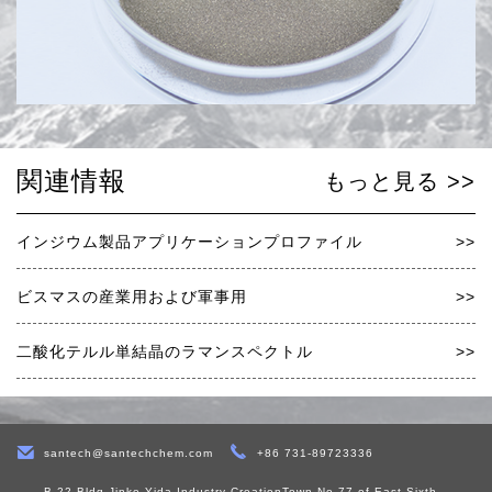
関連情報
もっと見る >>
インジウム製品アプリケーションプロファイル
>>
ビスマスの産業用および軍事用
>>
二酸化テルル単結晶のラマンスペクトル
>>
santech@santechchem.com
+86 731-89723336
B-22 Bldg,Jinke Yida Industry CreationTown,No.77 of East Sixth