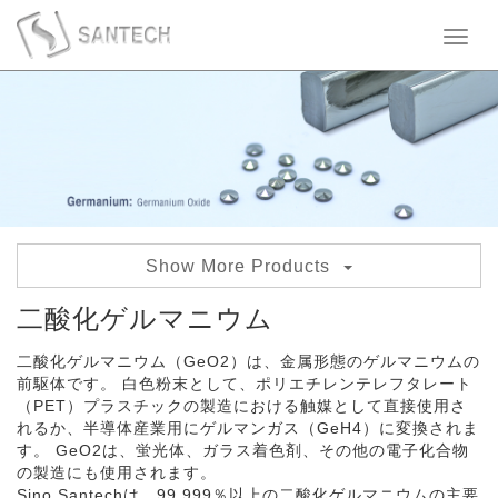
Toggl
naviga
Show More Products
二酸化ゲルマニウム
二酸化ゲルマニウム
ゲルマニウムパウダー
二酸化ゲルマニウム（GeO2）は、金属形態のゲルマニウムの
前駆体です。 白色粉末として、ポリエチレンテレフタレート
ゲルマニウム顆粒
（PET）プラスチックの製造における触媒として直接使用さ
れるか、半導体産業用にゲルマンガス（GeH4）に変換されま
ゲルマニウムメタル
す。 GeO2は、蛍光体、ガラス着色剤、その他の電子化合物
の製造にも使用されます。
Sino Santechは、99.999％以上の二酸化ゲルマニウムの主要