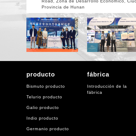
Road, Zona de Desarrollo Económico, Ci
Provincia de Hunan
producto
fábrica
Bismuto producto
Introducción de la
fábrica
Telurio producto
Galio producto
Indio producto
Germanio producto