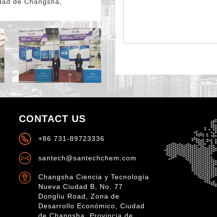
udad de Changsha,
CONTACT US
+86 731-89723336
santech@santechchem.com
Changsha Ciencia y Tecnología
Nueva Ciudad B, No. 77
Dongliu Road, Zona de
Desarrollo Económico, Ciudad
de Changsha, Provincia de