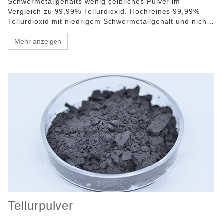
Schwermetallgehalts wenig gelbliches Pulver im
Vergleich zu 99,99% Tellurdioxid. Hochreines 99,99%
Tellurdioxid mit niedrigem Schwermetallgehalt und nicht
vorhandenen Säureionen, so dass es keine Metalle
angreift und die Haltbarkeit des Produkts erhöhen kann.
Mehr anzeigen
Tellurpulver