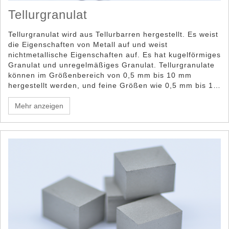
Tellurgranulat
Tellurgranulat wird aus Tellurbarren hergestellt. Es weist
die Eigenschaften von Metall auf und weist
nichtmetallische Eigenschaften auf. Es hat kugelförmiges
Granulat und unregelmäßiges Granulat. Tellurgranulate
können im Größenbereich von 0,5 mm bis 10 mm
hergestellt werden, und feine Größen wie 0,5 mm bis 1,5
mm, 1 mm bis 3 mm, 1 mm bis 10 mm sind unser
typischer Typ für Tellurgranulate.
Mehr anzeigen