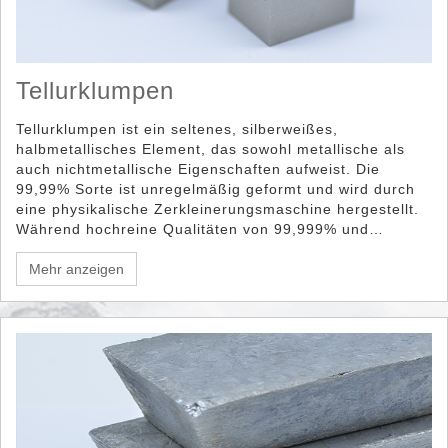
Tellurklumpen
Tellurklumpen ist ein seltenes, silberweißes,
halbmetallisches Element, das sowohl metallische als
auch nichtmetallische Eigenschaften aufweist. Die
99,99% Sorte ist unregelmäßig geformt und wird durch
eine physikalische Zerkleinerungsmaschine hergestellt.
Während hochreine Qualitäten von 99,999% und
99,99999% durch Destillationstechnologie hergestellt
werden und die Form wie ein Dachziegel ist. Wir können
Mehr anzeigen
Tellurium-Klumpenreinheitsbereiche von 99,99% bis
99,99999% liefern.